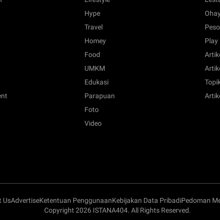
Hype
Ohay
Travel
Peso
Homey
Play
Food
Artik
UMKM
Artik
Edukasi
Topik
ent
Parapuan
Artik
Foto
Video
t Us
Advertise
Ketentuan Penggunaan
Kebijakan Data Pribadi
Pedoman Med
Copyright 2026 ISTANA404. All Rights Reserved.