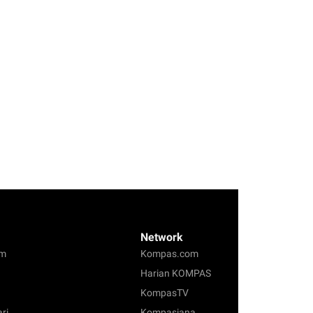
Network
om
Kompas.com
Harian KOMPAS
KompasTV
ari
Kompasiana