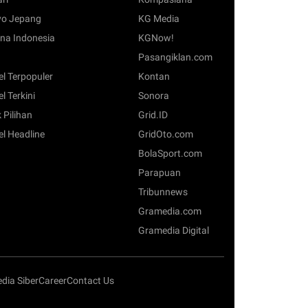
o Jepang
KG Media
na Indonesia
KGNow!
Pasangiklan.com
el Terpopuler
Kontan
el Terkini
Sonora
 Pilihan
Grid.ID
el Headline
GridOto.com
BolaSport.com
Parapuan
Tribunnews
Gramedia.com
Gramedia Digital
ia Siber
Career
Contact Us