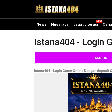
News
Nusaraya
Jagat Literasi
Caha
Istana404 - Login 
MASUK
Istana404 - Login Game Online Dengan deposit Q