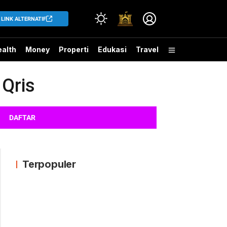
LINK ALTERNATIF
alth
Money
Properti
Edukasi
Travel
 Qris
DAFTAR
Terpopuler