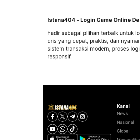
Istana404 - Login Game Online De
hadir sebagai pilihan terbaik untuk 
qris yang cepat, praktis, dan nyam
sistem transaksi modern, proses log
responsif.
Kanal
News
Nasional
Global
Megapolita