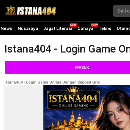
News
Nusaraya
Jagat Literasi
Cahaya
Tekno
Otomo
Istana404 - Login Game On
MASUK
Istana404 - Login Game Online Dengan deposit Qris